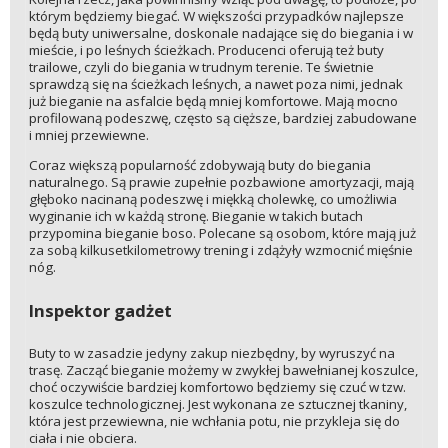
którym będziemy biegać. W większości przypadków najlepsze
będą buty uniwersalne, doskonale nadające się do biegania i w
mieście, i po leśnych ścieżkach. Producenci oferują też buty
trailowe, czyli do biegania w trudnym terenie. Te świetnie
sprawdzą się na ścieżkach leśnych, a nawet poza nimi, jednak
już bieganie na asfalcie będą mniej komfortowe. Mają mocno
profilowaną podeszwę, często są cięższe, bardziej zabudowane
i mniej przewiewne.
Coraz większą popularność zdobywają buty do biegania
naturalnego. Są prawie zupełnie pozbawione amortyzacji, mają
głęboko nacinaną podeszwę i miękką cholewkę, co umożliwia
wyginanie ich w każdą stronę. Bieganie w takich butach
przypomina bieganie boso. Polecane są osobom, które mają już
za sobą kilkusetkilometrowy trening i zdążyły wzmocnić mięśnie
nóg.
Inspektor gadżet
Buty to w zasadzie jedyny zakup niezbędny, by wyruszyć na
trasę. Zacząć bieganie możemy w zwykłej bawełnianej koszulce,
choć oczywiście bardziej komfortowo będziemy się czuć w tzw.
koszulce technologicznej. Jest wykonana ze sztucznej tkaniny,
która jest przewiewna, nie wchłania potu, nie przykleja się do
ciała i nie obciera.