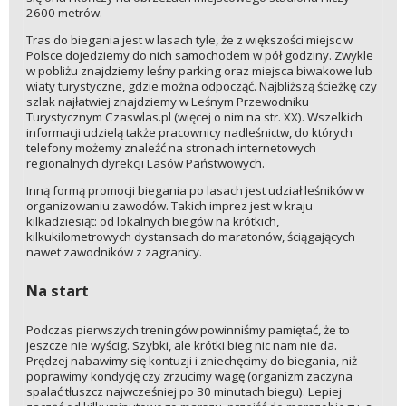
2600 metrów.
Tras do biegania jest w lasach tyle, że z większości miejsc w
Polsce dojedziemy do nich samochodem w pół godziny. Zwykle
w pobliżu znajdziemy leśny parking oraz miejsca biwakowe lub
wiaty turystyczne, gdzie można odpocząć. Najbliższą ścieżkę czy
szlak najłatwiej znajdziemy w Leśnym Przewodniku
Turystycznym Czaswlas.pl (więcej o nim na str. XX). Wszelkich
informacji udzielą także pracownicy nadleśnictw, do których
telefony możemy znaleźć na stronach internetowych
regionalnych dyrekcji Lasów Państwowych.
Inną formą promocji biegania po lasach jest udział leśników w
organizowaniu zawodów. Takich imprez jest w kraju
kilkadziesiąt: od lokalnych biegów na krótkich,
kilkukilometrowych dystansach do maratonów, ściągających
nawet zawodników z zagranicy.
Na start
Podczas pierwszych treningów powinniśmy pamiętać, że to
jeszcze nie wyścig. Szybki, ale krótki bieg nic nam nie da.
Prędzej nabawimy się kontuzji i zniechęcimy do biegania, niż
poprawimy kondycję czy zrzucimy wagę (organizm zaczyna
spalać tłuszcz najwcześniej po 30 minutach biegu). Lepiej