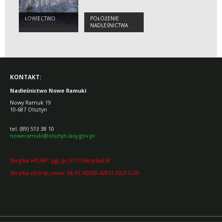
ŁOWIECTWO
POŁOŻENIE
NADLEŚNICTWA
KONTAKT:
Nadleśnictwo Nowe Ramuki
Nowy Ramuk 19
10-687 Olsztyn
tel. (89) 513 38 10
noweramuki@olsztyn.lasy.gov.pl
Skrytka ePUAP: pgl_lp_0717/SkrytkaESP
Skrytka eDoręczenia: AE:PL-60630-42851-ISGFG-09