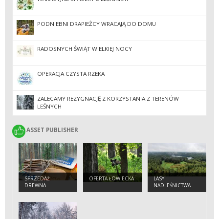
PODNIEBNI DRAPIEŻCY WRACAJĄ DO DOMU
RADOSNYCH ŚWIĄT WIELKIEJ NOCY
OPERACJA CZYSTA RZEKA
ZALECAMY REZYGNACJĘ Z KORZYSTANIA Z TERENÓW
LEŚNYCH
ASSET PUBLISHER
ASSET PUBLISHER
SPRZEDAŻ
OFERTA ŁOWIECKA
LASY
DREWNA
NADLEŚNICTWA