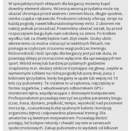
W specjalistycznych sklepach dla biegaczy możemy kupić
dowolny element ubioru. Wczesną wiosną przydatna może się
okazać chroniąca przed wiatrem i zimnem bluza, długie spodnie,
cienka czapka i rękawiczki. Producenci odzieży oferują stroje na
każdą pogodę, nawet kilkunastostopniowy mróz. Z ubiorem nie
należy jednak przesadzać. Powinniśmy ubierać się tak, by przed
rozpoczęciem biegu było nam odrobinę za zimno. Po krótkim
wysiłku i tak za chwilę będzie nam zbyt ciepło. Gruby ubiór,
wbrew temu co można zobaczyć w niektórych filmach, nie
pomaga w szybszym zrzuceniu wagi podczas treningu.
Różnorodność i ilość sprzętu dla biegaczy jest już tak duża, że
powstają sklepy przeznaczone wyłącznie dla uprawiających ten
sport. Wśród mniej lub bardziej przydatnych gadżetów
znajdziemy m.in. okulary (dobrze trzymające się głowy, zwykle w
wymiennymi szkłami na różną pogodę lub porę dnia), pasy z
bidonami (przydatne, kiedy biegamy w upale lub więcej niż 10
km) czy pulsometry. Te ostatnie to urządzenia, najczęściej w
formie zegarków, z wbudowanym odbiornikiem GPS i
monitorem tętna, współpracujące z domowymi komputerami.
Profesjonalistom pozwalają mierzyć wszystkie parametry biegu
(czas, trasa, dystans, prędkość, tempo, wysokość nad poziomem
morza itp., szacunkową liczbę spalonych kalorii) i kondycję
organizmu (tętno) i odpowiednio planować trening. Dla
amatorów są świetnym motywatorem. Pozwalają śledzić
postępy, bić kolejne rekordy i chwalić się nimi w serwisach
społecznościowych. Zakup pulsometru to wydatek od kilkuset