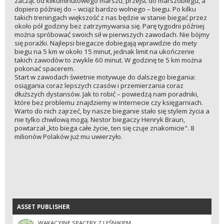
zacząć od kilkuminutowego marszu, przejść do marszobiegu, a
dopiero później do – wciąż bardzo wolnego – biegu. Po kilku
takich treningach większość z nas będzie w stanie biegać przez
około pół godziny bez zatrzymywania się. Parę tygodni później
można spróbować swoich sił w pierwszych zawodach. Nie bójmy
się porażki. Najlepsi biegacze dobiegają wprawdzie do mety
biegu na 5 km w około 15 minut, jednak limit na ukończenie
takich zawodów to zwykle 60 minut. W godzinę te 5 km można
pokonać spacerem.
Start w zawodach świetnie motywuje do dalszego biegania:
osiągania coraz lepszych czasów i przemierzania coraz
dłuższych dystansów. Jak to robić – powiedzą nam poradniki,
które bez problemu znajdziemy w Internecie czy księgarniach.
Warto do nich zajrzeć, by nasze bieganie stało się stylem życia a
nie tylko chwilową mogą. Nestor biegaczy Henryk Braun,
powtarzał „kto biega całe życie, ten się czuje znakomicie". 8
milionów Polaków już mu uwierzyło.
ASSET PUBLISHER
ASSET PUBLISHER
WAKACYJNE SPACERY Z LEŚNIKIEM