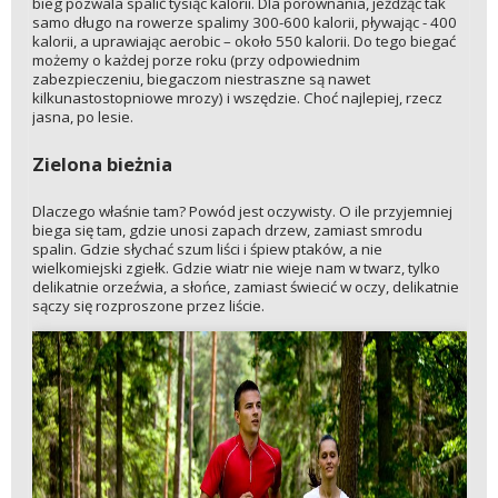
bieg pozwala spalić tysiąc kalorii. Dla porównania, jeżdżąc tak
samo długo na rowerze spalimy 300-600 kalorii, pływając - 400
kalorii, a uprawiając aerobic – około 550 kalorii. Do tego biegać
możemy o każdej porze roku (przy odpowiednim
zabezpieczeniu, biegaczom niestraszne są nawet
kilkunastostopniowe mrozy) i wszędzie. Choć najlepiej, rzecz
jasna, po lesie.
Zielona bieżnia
Dlaczego właśnie tam? Powód jest oczywisty. O ile przyjemniej
biega się tam, gdzie unosi zapach drzew, zamiast smrodu
spalin. Gdzie słychać szum liści i śpiew ptaków, a nie
wielkomiejski zgiełk. Gdzie wiatr nie wieje nam w twarz, tylko
delikatnie orzeźwia, a słońce, zamiast świecić w oczy, delikatnie
sączy się rozproszone przez liście.