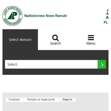
Skip to Content
A
A
Nadleśnictwo Nowe Ramuki
A
PL


Select division
Search
Menu

Turystyka
Pomysły na wypoczynek
Bieganie