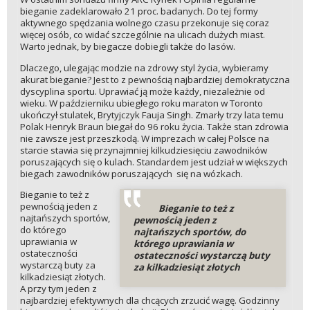
bieganie zadeklarowało 21 proc. badanych. Do tej formy
aktywnego spędzania wolnego czasu przekonuje się coraz
więcej osób, co widać szczególnie na ulicach dużych miast.
Warto jednak, by biegacze dobiegli także do lasów.
Dlaczego, ulegając modzie na zdrowy styl życia, wybieramy
akurat bieganie? Jest to z pewnością najbardziej demokratyczna
dyscyplina sportu. Uprawiać ją może każdy, niezależnie od
wieku. W październiku ubiegłego roku maraton w Toronto
ukończył stulatek, Brytyjczyk Fauja Singh. Zmarły trzy lata temu
Polak Henryk Braun biegał do 96 roku życia. Także stan zdrowia
nie zawsze jest przeszkodą. W imprezach w całej Polsce na
starcie stawia się przynajmniej kilkudziesięciu zawodników
poruszających się o kulach. Standardem jest udział w większych
biegach zawodników poruszających się na wózkach.
Bieganie to też z
pewnością jeden z
Bieganie to też z
najtańszych sportów,
pewnością jeden z
do którego
najtańszych sportów, do
uprawiania w
którego uprawiania w
ostateczności
ostateczności wystarczą buty
wystarczą buty za
za kilkadziesiąt złotych
kilkadziesiąt złotych.
A przy tym jeden z
najbardziej efektywnych dla chcących zrzucić wagę. Godzinny