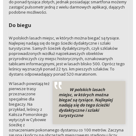
do ponad tysiąca złotych, jednak posiadając smartfona możemy
zastąpić pulsometr jedną z wielu darmowych aplikacji, dających
podobne możliwości.
Do biegu
W polskich lasach miejsc, w których można biegać są tysiące.
Najlepiej nadają się do tego ścieżki dydaktyczne i szlaki
turystyczne. Samych ścieżek dydaktycznych, czyli szklaków
poprowadzonych wzdłuż najciekawszych obiektów
przyrodniczych czy miejsc historycznych, oznakowanych
tablicami informacyjnymi, jest w lasach blisko 500. Oprócz tego
leśnicy wyznaczyli ponad 22 tys. km pieszych szlaków. To
dystans odpowiadający ponad 520 maratonom.
W lasach powstają też
pierwsze trasy
W polskich lasach
przeznaczone
miejsc, w których można
specjalnie dla
biegać są tysiące. Najlepiej
biegaczy. Na
nadają się do tego ścieżki
przykład, leśnicy z
dydaktyczne i szlaki
Kalisza Pomorskiego
turystyczne
wytyczyli w Cybowie
ścieżkę z
oznaczeniami pokonanego dystansu co 100 metrów. Zaczyna
się ona i kończy na obrzeżach miejscowego stadionu i liczy