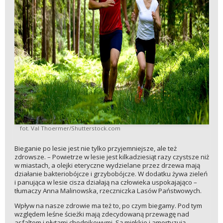
fot. Val Thoermer/Shutterstock.com
Bieganie po lesie jest nie tylko przyjemniejsze, ale też
zdrowsze. – Powietrze w lesie jest kilkadziesiąt razy czystsze niż
w miastach, a olejki eteryczne wydzielane przez drzewa mają
działanie bakteriobójcze i grzybobójcze. W dodatku żywa zieleń
i panująca w lesie cisza działają na człowieka uspokajająco –
tłumaczy Anna Malinowska, rzeczniczka Lasów Państwowych.
Wpływ na nasze zdrowie ma też to, po czym biegamy. Pod tym
względem leśne ścieżki mają zdecydowaną przewagę nad
asfaltem i płytami chodnikowymi. Są miękkie i amortyzują