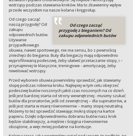
wstrząsy podczas stawiania kroków. Ma to zbawienny wpływ
przede wszystkim na nasze kolana i kręgosłup.
Od czego zacząć
naszą przygodę? Od
Od czego zacząć
zakupu
przygodę z bieganiem? Od
odpowiednich butów.
zakupu odpowiednich butów
Używanie
przypadkowego
obuwia, nawet sportowego, nie ma sensu, bo z pewnością
zniechęci do biegania. Buty dla biegaczy mają odpowiednio
wyprofilowaną podeszwę, żeby ułatwić przetaczanie stopy, i –
przynajmniej te klasyczne, treningowe - amortyzację, żeby
niwelować wstrząsy.
Przed wyborem obuwia powinniśmy sprawdzić, jak stawiamy
stopę podczas robienia kroku. Najlepiej w tym celu obejrzeć
podeszwę butów noszonych jakiś czas noszonych na co dzień.
Jeśli jest bardziej starta od strony wewnętrznej - musimy szukać
butów dla pronatorów, jeśli od zewnętrznej – dla supinatorów, a
jeśli jest starta w miarę równomiernie – mamy stopę neutralną.
Możemy to też sprawdzić stawiając mokrą stopę na kartce
papieru. Dzięki odpowiedniemu dobraniu butów nasz krok
będzie stabilniejszy, a mięśnie i ścięgna równomiernie
obciążone, a więc mniej podatne na kontuzje.
Kolejna rzecz, jaka powinniśmy wziąć pod uwagę, to podłoże, po