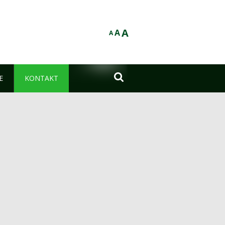
A
A
A

E
KONTAKT