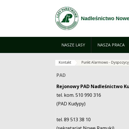
Przejdź do treści
Nadleśnictwo Now
NASZE LASY
NASZA PRACA
Kontakt
Punkt Alarmowo - Dyspozycy
PAD
PAD
Rejonowy PAD Nadleśnictwo K
tel. kom. 510 990 316
(PAD Kudypy)
tel. 89 513 38 10
(sekretariat Nowe Ramuki)