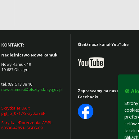
Śledź nasz kanał YouTube
KONTAKT:
Nadleśnictwo Nowe Ramuki
Nowy Ramuk 19
10-687 Olsztyn
tel. (89) 513 38 10
noweramuki@olsztyn.lasy.gov.pl
🍪 Ak
Zapraszamy na nasz
profil na
Facebooku
Strony
Skrytka ePUAP:
cookie
pgl_lp_0717/SkrytkaESP
prefer
Skrytka eDoręczenia: AE:PL-
celów 
60630-42851-ISGFG-09
Jeżeli
plikac