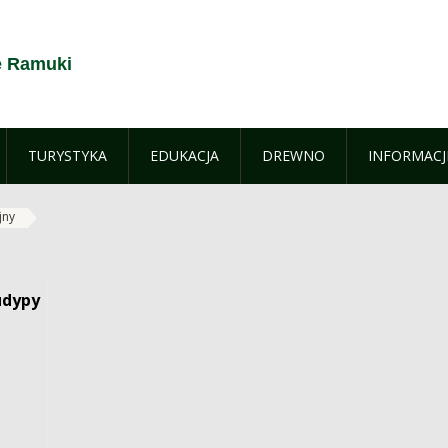
e Ramuki
TURYSTYKA
EDUKACJA
DREWNO
INFORMACJ
jny
udypy